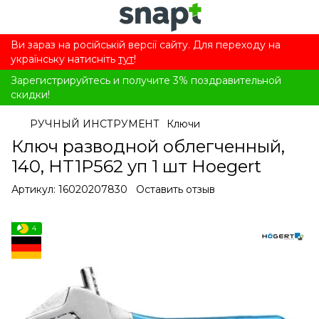
Ви зараз на російській версії сайту. Для переходу на
українську натисніть
тут
!
Зарегистрируйтесь и получите 3% поздравительной
скидки!
РУЧНЫЙ ИНСТРУМЕНТ
Ключи
Ключ разводной облегченный,
140, HT1P562 уп 1 шт Hoegert
Артикул:
16020207830
Оставить отзыв
4