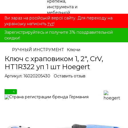
Ви зараз на російській версії сайту. Для переходу на
українську натисніть
тут
!
Зарегистрируйтесь и получите 3% поздравительной
скидки!
РУЧНЫЙ ИНСТРУМЕНТ
Ключи
Ключ с храповиком 1, 2", CrV,
HT1R322 уп 1 шт Hoegert
Артикул:
16020205430
Оставить отзыв
4