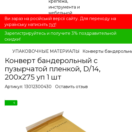
Ви зараз на російській версії сайту. Для переходу на
українську натисніть
тут
!
Зарегистрируйтесь и получите 3% поздравительной
скидки!
УПАКОВОЧНЫЕ МАТЕРИАЛЫ
Конверты бандерольн
Конверт бандерольный с
пузырчатой ​​пленкой, D/14,
200x275 уп 1 шт
Артикул:
13012300430
Оставить отзыв
4