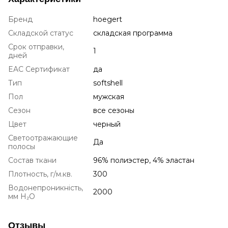
Бренд
hoegert
Складской статус
складская программа
Срок отправки,
1
дней
EAC Сертификат
да
Тип
softshell
Пол
мужская
Сезон
все сезоны
Цвет
черный
Светоотражающие
Да
полосы
Состав ткани
96% полиэстер, 4% эластан
Плотность, г/м.кв.
300
Водонепроникність,
2000
мм H₂O
Отзывы