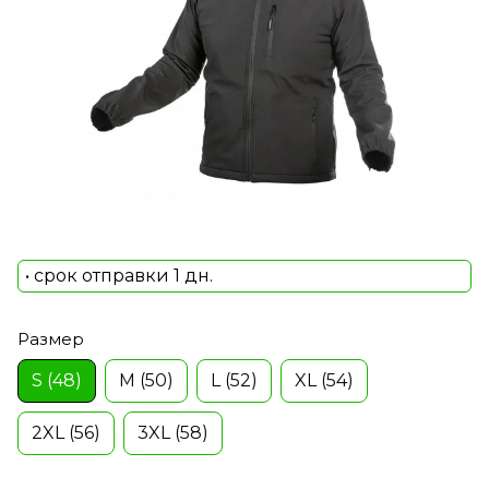
• срок отправки 1 дн.
Размер
S (48)
M (50)
L (52)
XL (54)
2XL (56)
3XL (58)