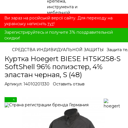
Ви зараз на російській версії сайту. Для переходу на
українську натисніть
тут
!
Зарегистрируйтесь и получите 3% поздравительной
скидки!
СРЕДСТВА ИНДИВИДУАЛЬНОЙ ЗАЩИТЫ
Защита те
Куртка Hoegert BIESE HT5K258-S
SoftShell 96% полиэстер, 4%
эластан черная, S (48)
Артикул:
14010201330
Оставить отзыв
4