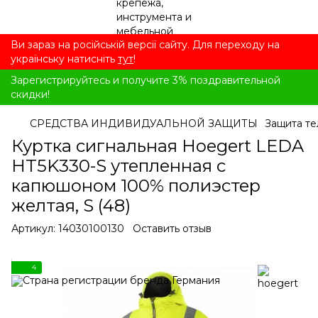
Ви зараз на російській версії сайту. Для переходу на
українську натисніть
тут
!
Зарегистрируйтесь и получите 3% поздравительной
скидки!
СРЕДСТВА ИНДИВИДУАЛЬНОЙ ЗАЩИТЫ
Защита те
Куртка сигнальная Hoegert LEDA
HT5K330-S утепленная с
капюшоном 100% полиэстер
желтая, S (48)
Артикул:
14030100130
Оставить отзыв
4