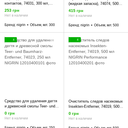
контактов, 74031, 300 мл,
(жидкая запаска), 74074, 500
NIGRIN
мл, NIGRIN
253 грн
415 грн
Нет в наличии
Нет в наличии
Бренд
nigrin
Объем, мл
300
Бренд
nigrin
Объем, мл
500
4
4
Средство для удаления дегтя
Очиститель следов насекомых
и древесной смолы Teer- und
Insekten-Entferner, 74019, 500
Baumharz-Entferner, 74023, 250
мл NIGRIN Performance
0 грн
0 грн
мл NIGRIN
Нет в наличии
Нет в наличии
Бренд
nigrin
Объем, мл
250