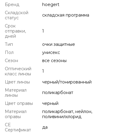
Бренд
hoegert
Складской
складская программа
статус
Срок
отправки,
1
дней
Тип
очки защитные
Пол
унисекс
Сезон
все сезоны
Оптический
1
класс линзы
Цвет линзы
черный/тонированный
Материал
поликарбонат
линзы
Цвет оправы
черный
Материал
поликарбонат, нейлон,
оправы
поливинилхлорид
CE
да
Сертификат