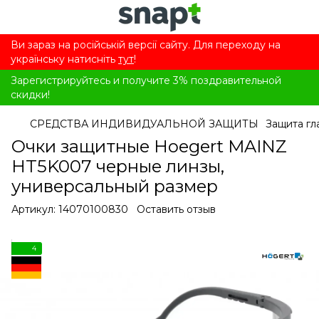
Ви зараз на російській версії сайту. Для переходу на
українську натисніть
тут
!
Зарегистрируйтесь и получите 3% поздравительной
скидки!
СРЕДСТВА ИНДИВИДУАЛЬНОЙ ЗАЩИТЫ
Защита гл
Очки защитные Hoegert MAINZ
HT5K007 черные линзы,
универсальный размер
Артикул:
14070100830
Оставить отзыв
4