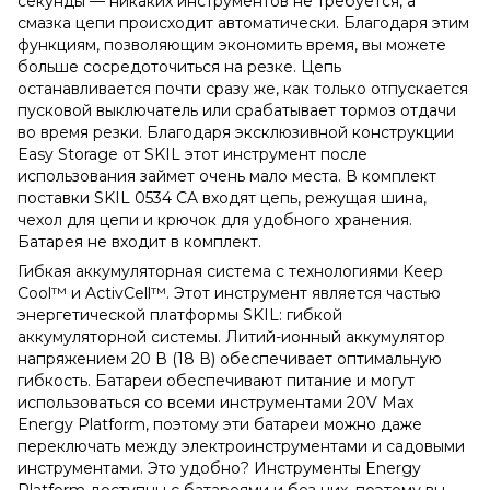
секунды — никаких инструментов не требуется, а
смазка цепи происходит автоматически.
Благодаря этим
функциям, позволяющим экономить время, вы можете
больше сосредоточиться на резке.
Цепь
останавливается почти сразу же, как только отпускается
пусковой выключатель или срабатывает тормоз отдачи
во время резки.
Благодаря эксклюзивной конструкции
Easy Storage от SKIL этот инструмент после
использования займет очень мало места.
В комплект
поставки SKIL 0534 CA входят цепь, режущая шина,
чехол для цепи и крючок для удобного хранения.
Батарея не входит в комплект.
Гибкая аккумуляторная система с технологиями Keep
Cool™ и ActivCell™.
Этот инструмент является частью
энергетической платформы SKIL: гибкой
аккумуляторной системы.
Литий-ионный аккумулятор
напряжением 20 В (18 В) обеспечивает оптимальную
гибкость.
Батареи обеспечивают питание и могут
использоваться со всеми инструментами 20V Max
Energy Platform, поэтому эти батареи можно даже
переключать между электроинструментами и садовыми
инструментами.
Это удобно?
Инструменты Energy
Platform доступны с батареями и без них, поэтому вы