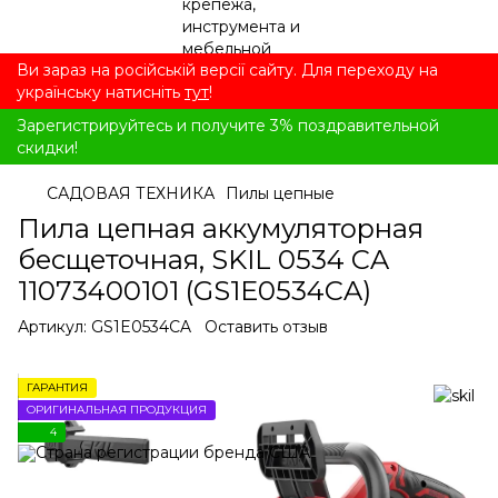
Ви зараз на російській версії сайту. Для переходу на
українську натисніть
тут
!
Зарегистрируйтесь и получите 3% поздравительной
скидки!
САДОВАЯ ТЕХНИКА
Пилы цепные
Пила цепная аккумуляторная
бесщеточная, SKIL 0534 CA
11073400101 (GS1E0534CA)
Артикул:
GS1E0534CA
Оставить отзыв
ГАРАНТИЯ
ОРИГИНАЛЬНАЯ ПРОДУКЦИЯ
4