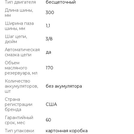
Тип двигателя
бесщеточный
Длина шины,
300
мм
Ширина паза
1,1
шины, мм
Шаг цепи,
3/8
дюйм
Автоматическая
да
смазка цепи
Объем
масляного
170
резервуара, мл
Количество
аккумуляторов,
без акумулятора
шт
Страна
регистрации
США
бренда
Гарантийный
60
срок, мес
Тип упаковки
картонная коробка