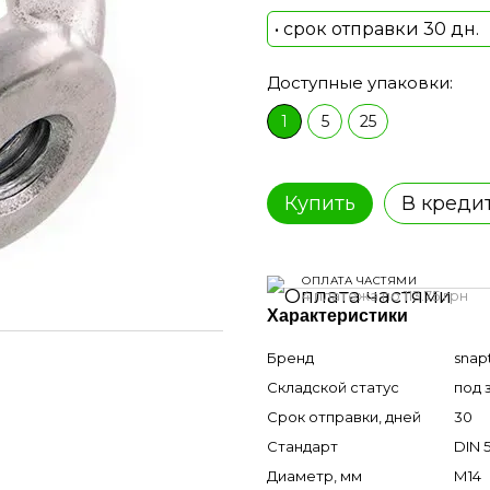
• срок отправки 30 дн.
Доступные упаковки:
1
5
25
Купить
В креди
ОПЛАТА ЧАСТЯМИ
4 платежа по 113.75 грн
Характеристики
Бренд
snap
Складской статус
под 
Срок отправки, дней
30
Стандарт
DIN 
Диаметр, мм
М14