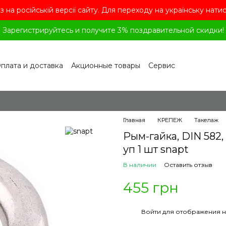
з на російській версії сайту. Для переходу на українську нати
Зарегистрируйтесь и получите 3% поздравительной скидки!
плата и доставка
Акционные товары
Сервис
рограмма лояльности
Обмен и возврат
лашение
Политика конфиденциальности
ог
Вопросы и ответы
Главная
КРЕПЕЖ
Такелаж
Рым-гайка, DIN 582
уп 1 шт snapt
В наличии
Оставить отзыв
455 грн
%
Войти
для отображения н