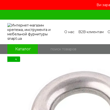
Ви зара
Перейти к основному контенту
О нас
B2B-клиентам
О
Контакты
Бренды
П
Пользовательское сог
Отзывы о магазине
Бл
Каталог
4