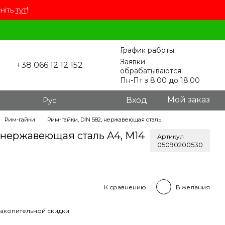
сніть
тут
!
График работы:
Заявки
+38 066 12 12 152
обрабатываются:
Пн-Пт з 8.00 до 18.00
Мой заказ
Рус
Вход
Рим-гайки
Рим-гайки, DIN 582, нержавеющая сталь
, нержавеющая сталь A4, M14
Артикул
05090200530
К сравнению
В желания
акопительной скидки