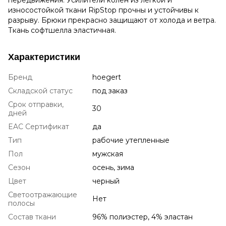
износостойкой ткани RipStop прочны и устойчивы к
разрыву. Брюки прекрасно защищают от холода и ветра.
Ткань софтшелла эластичная.
Характеристики
Бренд
hoegert
Складской статус
под заказ
Срок отправки,
30
дней
EAC Сертификат
да
Тип
рабочие утепленные
Пол
мужская
Сезон
осень, зима
Цвет
черный
Светоотражающие
Нет
полосы
Состав ткани
96% полиэстер, 4% эластан