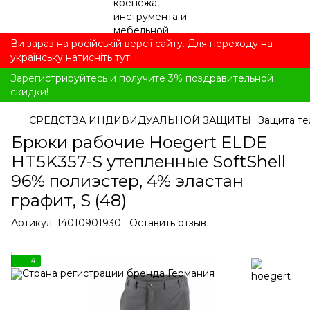
Ви зараз на російській версії сайту. Для переходу на
українську натисніть
тут
!
Зарегистрируйтесь и получите 3% поздравительной
скидки!
СРЕДСТВА ИНДИВИДУАЛЬНОЙ ЗАЩИТЫ
Защита те
Брюки рабочие Hoegert ELDE
HT5K357-S утепленные SoftShell
96% полиэстер, 4% эластан
графит, S (48)
Артикул:
14010901930
Оставить отзыв
4