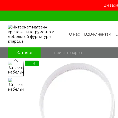
Ви зара
Перейти к основному контенту
О нас
B2B-клиентам
О
Контакты
Бренды
П
Пользовательское сог
Отзывы о магазине
Бл
Каталог
4