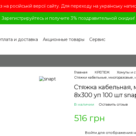
з на російській версії сайту. Для переходу на українську нати
Зарегистрируйтесь и получите 3% поздравительной скидки!
плата и доставка
Акционные товары
Сервис
рограмма лояльности
Обмен и возврат
лашение
Политика конфиденциальности
ог
Вопросы и ответы
Главная
КРЕПЕЖ
Хомуты и 
Стяжки кабельные, многоразовые, 
Стяжка кабельная, 
8x300 уп 100 шт sna
В наличии
Оставить отзыв
516 грн
%
Войти
для отображения н