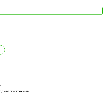
т
t
дская программа