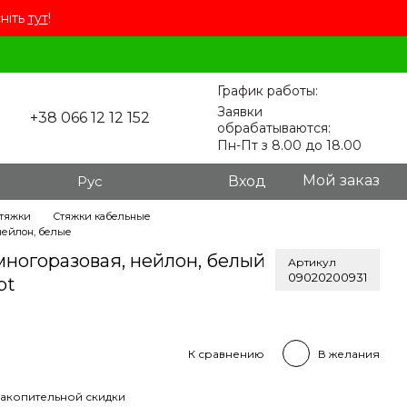
сніть
тут
!
График работы:
Заявки
+38 066 12 12 152
обрабатываются:
Пн-Пт з 8.00 до 18.00
Мой заказ
Рус
Вход
стяжки
Стяжки кабельные
нейлон, белые
многоразовая, нейлон, белый
Артикул
09020200931
pt
К сравнению
В желания
акопительной скидки