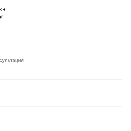
лон
ый
сультация