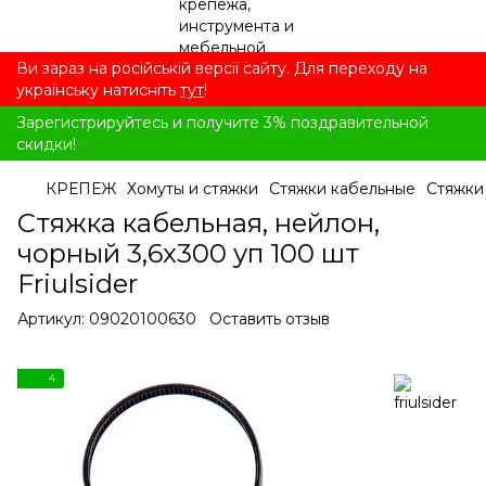
Ви зараз на російській версії сайту. Для переходу на
українську натисніть
тут
!
Зарегистрируйтесь и получите 3% поздравительной
скидки!
КРЕПЕЖ
Хомуты и стяжки
Стяжки кабельные
Стяжки
Стяжка кабельная, нейлон,
чорный 3,6x300 уп 100 шт
Friulsider
Артикул:
09020100630
Оставить отзыв
4