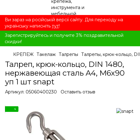
Ви зараз на російській версії сайту. Для переходу на
українську натисніть
тут
!
Зарегистрируйтесь и получите 3% поздравительной
скидки!
КРЕПЕЖ
Такелаж
Талрепы
Талрепы, крюк-кольцо, D
Талреп, крюк-кольцо, DIN 1480,
нержавеющая сталь A4, M6x90
уп 1 шт snapt
Артикул:
05060400230
Оставить отзыв
4