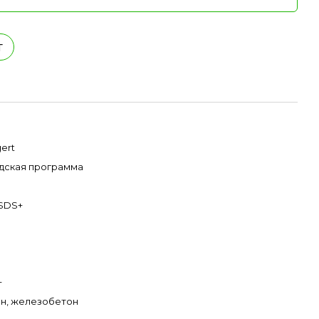
т
ert
дская программа
SDS+
+
н, железобетон