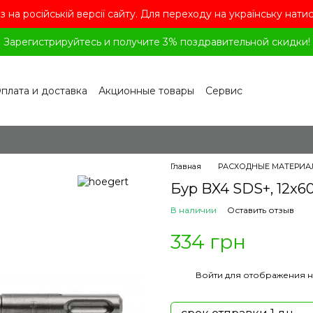
з на російській версії сайту. Для переходу на українську нати
Зарегистрируйтесь и получите 3% поздравительной скидки!
плата и доставка
Акционные товары
Сервис
рограмма лояльности
Обмен и возврат
лашение
Политика конфиденциальности
ог
Вопросы и ответы
Главная
РАСХОДНЫЕ МАТЕРИА
Бур BX4 SDS+, 12x6
В наличии
Оставить отзыв
334 грн
%
Войти
для отображения н