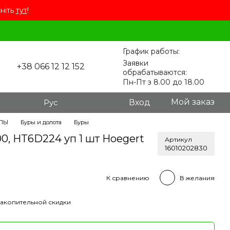
сніть
тут
!
График работы:
Заявки
+38 066 12 12 152
обрабатываются:
Пн-Пт з 8.00 до 18.00
Мой заказ
Рус
Вход
ЛЫ
Буры и долота
Буры
00, HT6D224 уп 1 шт Hoegert
Артикул
16010202830
К сравнению
В желания
акопительной скидки