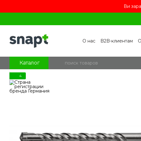
Ви зара
Перейти к основному контенту
О нас
B2B-клиентам
О
Контакты
Бренды
П
Пользовательское сог
Отзывы о магазине
Бл
Каталог
4