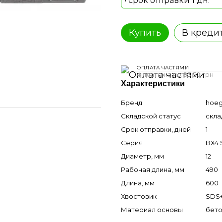
• срок отправки 1 дн.
Купить
В креди
ОПЛАТА ЧАСТЯМИ
4 платежа по 83.50 грн
Характеристики
Бренд
hoeg
Складской статус
скла
Срок отправки, дней
1
Серия
BX4 
Диаметр, мм
12
Рабочая длина, мм
490
Длина, мм
600
Хвостовик
SDS
Материал основы
бето