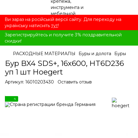
Ви зараз на російській версії сайту. Для переходу на
українську натисніть
тут
!
Зарегистрируйтесь и получите 3% поздравительной
скидки!
РАСХОДНЫЕ МАТЕРИАЛЫ
Буры и долота
Буры
Бур BX4 SDS+, 16x600, HT6D236
уп 1 шт Hoegert
Артикул:
16010203430
Оставить отзыв
4