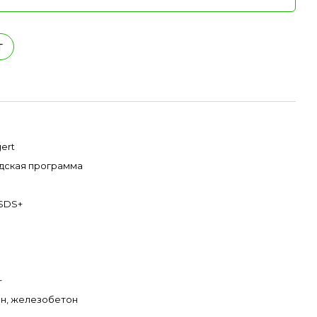
т
ert
дская программа
SDS+
+
н, железобетон