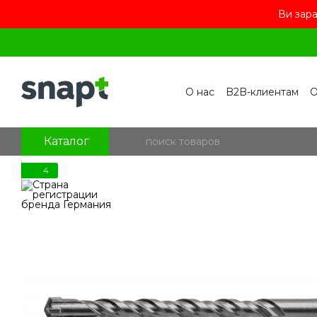
Ви зара
Перейти к основному контенту
О нас
B2B-клиентам
О
Контакты
Бренды
П
Пользовательское сог
Отзывы о магазине
Бл
Каталог
4