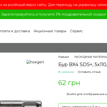
з на російській версії сайту. Для переходу на українську нати
Зарегистрируйтесь и получите 3% поздравительной скидки!
плата и доставка
Акционные товары
Сервис
рограмма лояльности
Обмен и возврат
лашение
Политика конфиденциальности
ог
Вопросы и ответы
Главная
РАСХОДНЫЕ МАТЕРИА
Бур BX4 SDS+, 5x110
В наличии
Оставить отзыв
62 грн
%
Войти
для отображения н