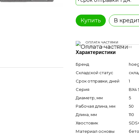
• срок отправки 1 дн.
Купить
В креди
ОПЛАТА ЧАСТЯМИ
4 платежа по 15.50 грн
Характеристики
Бренд
hoeg
Складской статус
скла
Срок отправки, дней
1
Серия
BX4 
Диаметр, мм
5
Рабочая длина, мм
50
Длина, мм
110
Хвостовик
SDS
Материал основы
бето