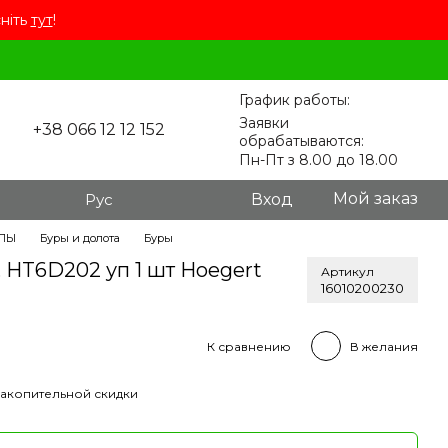
сніть
тут
!
График работы:
Заявки
+38 066 12 12 152
обрабатываются:
Пн-Пт з 8.00 до 18.00
Мой заказ
Рус
Вход
ЛЫ
Буры и долота
Буры
, HT6D202 уп 1 шт Hoegert
Артикул
16010200230
К сравнению
В желания
акопительной скидки