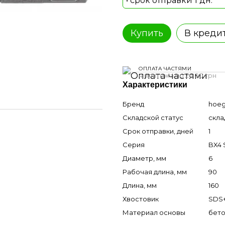
• срок отправки 1 дн.
Купить
В креди
ОПЛАТА ЧАСТЯМИ
4 платежа по 26.00 грн
Характеристики
Бренд
hoeg
Складской статус
скла
Срок отправки, дней
1
Серия
BX4 
Диаметр, мм
6
Рабочая длина, мм
90
Длина, мм
160
Хвостовик
SDS
Материал основы
бето