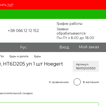
сніть
тут
!
График работы:
Заявки
+38 066 12 12 152
обрабатываются:
Пн-Пт з 8.00 до 18.00
Мой заказ
Рус
Вход
ЛЫ
Буры и долота
Буры
, HT6D205 уп 1 шт Hoegert
Артикул
16010200530
К сравнению
В желания
акопительной скидки