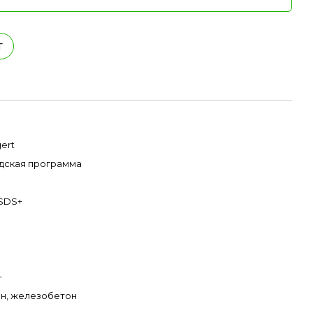
т
ert
дская программа
SDS+
+
н, железобетон