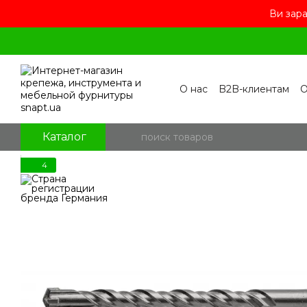
Ви зара
Перейти к основному контенту
О нас
B2B-клиентам
О
Контакты
Бренды
П
Пользовательское сог
Отзывы о магазине
Бл
Каталог
4