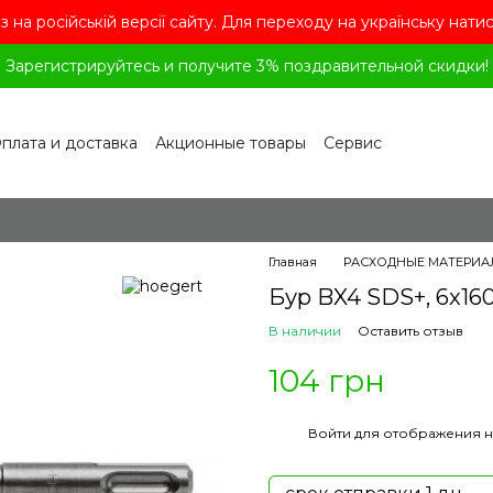
з на російській версії сайту. Для переходу на українську нати
Зарегистрируйтесь и получите 3% поздравительной скидки!
плата и доставка
Акционные товары
Сервис
рограмма лояльности
Обмен и возврат
лашение
Политика конфиденциальности
ог
Вопросы и ответы
Главная
РАСХОДНЫЕ МАТЕРИА
Бур BX4 SDS+, 6x160
В наличии
Оставить отзыв
104 грн
%
Войти
для отображения н