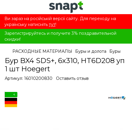
Ви зараз на російській версії сайту. Для переходу на
українську натисніть
тут
!
Зарегистрируйтесь и получите 3% поздравительной
скидки!
РАСХОДНЫЕ МАТЕРИАЛЫ
Буры и долота
Буры
Бур BX4 SDS+, 6x310, HT6D208 уп
1 шт Hoegert
Артикул:
16010200830
Оставить отзыв
4