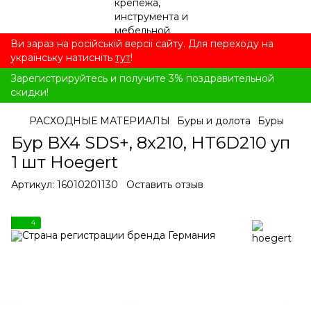
Ви зараз на російській версії сайту. Для переходу на
українську натисніть
тут
!
Зарегистрируйтесь и получите 3% поздравительной
скидки!
РАСХОДНЫЕ МАТЕРИАЛЫ
Буры и долота
Буры
Бур BX4 SDS+, 8x210, HT6D210 уп
1 шт Hoegert
Артикул:
16010201130
Оставить отзыв
4