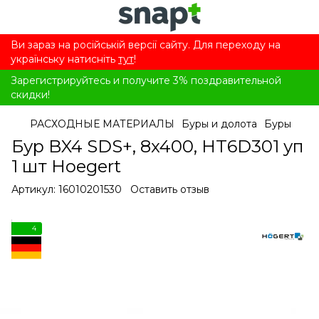
Ви зараз на російській версії сайту. Для переходу на
українську натисніть
тут
!
Зарегистрируйтесь и получите 3% поздравительной
скидки!
РАСХОДНЫЕ МАТЕРИАЛЫ
Буры и долота
Буры
Бур BX4 SDS+, 8x400, HT6D301 уп
1 шт Hoegert
Артикул:
16010201530
Оставить отзыв
4