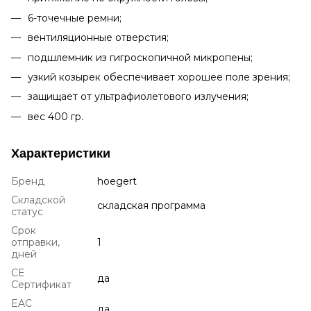
6-точечные ремни;
вентиляционные отверстия;
подшлемник из гигроскопичной микропены;
узкий козырек обеспечивает хорошее поле зрения;
защищает от ультрафиолетового излучения;
вес 400 гр.
Характеристики
Бренд
hoegert
Складской
складская программа
статус
Срок
отправки,
1
дней
CE
да
Сертификат
EAC
да