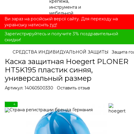
Ви зараз на російській версії сайту. Для переходу на
українську натисніть
тут
!
Зарегистрируйтесь и получите 3% поздравительной
скидки!
СРЕДСТВА ИНДИВИДУАЛЬНОЙ ЗАЩИТЫ
Защита го
Каска защитная Hoegert PLONER
HT5K195 пластик синяя,
универсальный размер
Артикул:
14060500330
Оставить отзыв
4