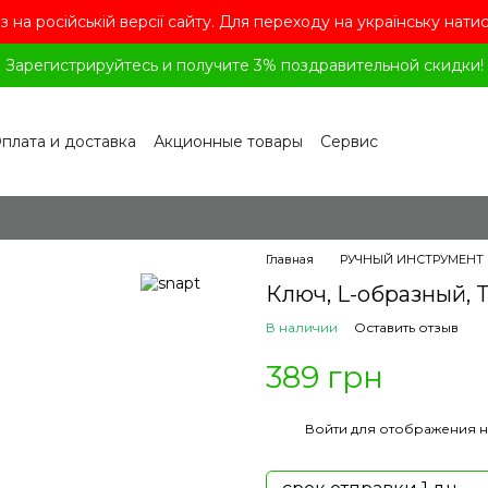
з на російській версії сайту. Для переходу на українську нати
Зарегистрируйтесь и получите 3% поздравительной скидки!
плата и доставка
Акционные товары
Сервис
рограмма лояльности
Обмен и возврат
лашение
Политика конфиденциальности
ог
Вопросы и ответы
Главная
РУЧНЫЙ ИНСТРУМЕНТ
Ключ, L-образный, To
В наличии
Оставить отзыв
389 грн
%
Войти
для отображения н