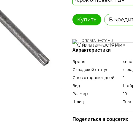
• срок отправки 1 дн.
Купить
В креди
ОПЛАТА ЧАСТЯМИ
4 платежа по 97.25 грн
Характеристики
Бренд
snap
Складской статус
скла
Срок отправки, дней
1
Вид
L-об
Размер
10
Шлиц
Torx-
Поделиться в соцсетях