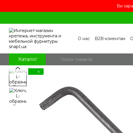
Ви зара
Перейти к основному контенту
О нас
B2B-клиентам
О
Контакты
Бренды
П
Пользовательское сог
Отзывы о магазине
Бл
Каталог
4