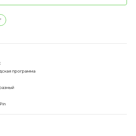
т
t
дская программа
разный
Pin