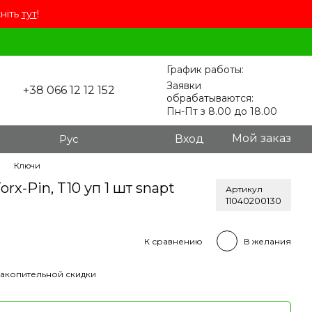
сніть
тут
!
График работы:
Заявки
+38 066 12 12 152
обрабатываются:
Пн-Пт з 8.00 до 18.00
Мой заказ
Рус
Вход
Ключи
rx-Pin, T10 уп 1 шт snapt
Артикул
11040200130
К сравнению
В желания
акопительной скидки