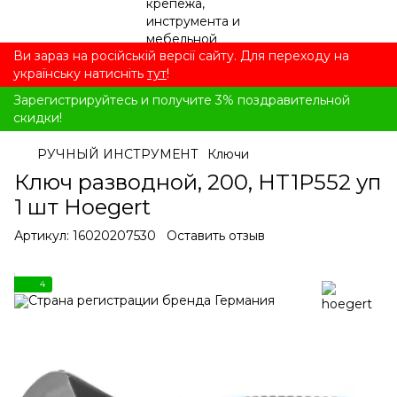
Ви зараз на російській версії сайту. Для переходу на
українську натисніть
тут
!
Зарегистрируйтесь и получите 3% поздравительной
скидки!
РУЧНЫЙ ИНСТРУМЕНТ
Ключи
Ключ разводной, 200, HT1P552 уп
1 шт Hoegert
Артикул:
16020207530
Оставить отзыв
4