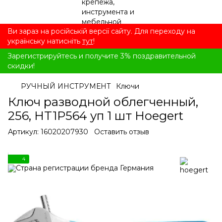
Ви зараз на російській версії сайту. Для переходу на
українську натисніть
тут
!
Зарегистрируйтесь и получите 3% поздравительной
скидки!
РУЧНЫЙ ИНСТРУМЕНТ
Ключи
Ключ разводной облегченный,
256, HT1P564 уп 1 шт Hoegert
Артикул:
16020207930
Оставить отзыв
4