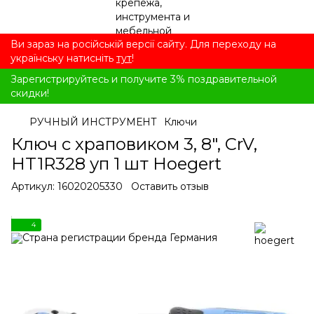
Ви зараз на російській версії сайту. Для переходу на
українську натисніть
тут
!
Зарегистрируйтесь и получите 3% поздравительной
скидки!
РУЧНЫЙ ИНСТРУМЕНТ
Ключи
Ключ с храповиком 3, 8", CrV,
HT1R328 уп 1 шт Hoegert
Артикул:
16020205330
Оставить отзыв
4