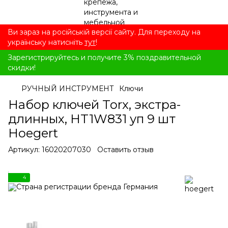
Ви зараз на російській версії сайту. Для переходу на
українську натисніть
тут
!
Зарегистрируйтесь и получите 3% поздравительной
скидки!
РУЧНЫЙ ИНСТРУМЕНТ
Ключи
Набор ключей Torx, экстра-
длинных, HT1W831 уп 9 шт
Hoegert
Артикул:
16020207030
Оставить отзыв
4