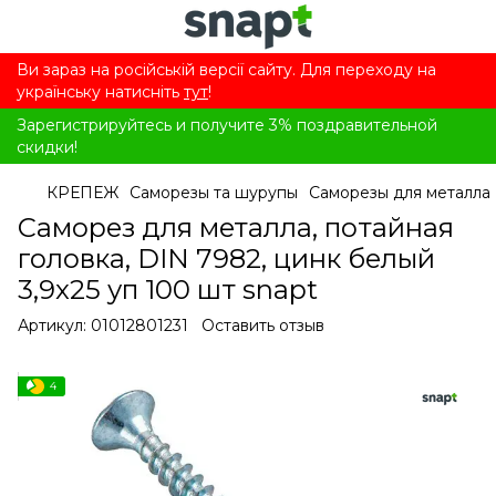
Ви зараз на російській версії сайту. Для переходу на
українську натисніть
тут
!
Зарегистрируйтесь и получите 3% поздравительной
скидки!
КРЕПЕЖ
Саморезы та шурупы
Саморезы для металла
Саморез для металла, потайная
головка, DIN 7982, цинк белый
3,9x25 уп 100 шт snapt
Артикул:
01012801231
Оставить отзыв
4