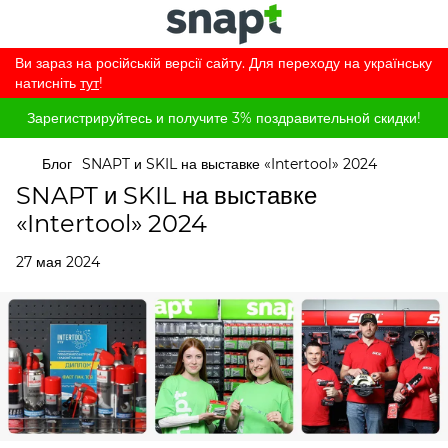
Ви зараз на російській версії сайту. Для переходу на українську
натисніть
тут
!
Зарегистрируйтесь и получите 3% поздравительной скидки!
Блог
SNAPT и SKIL на выставке «Intertool» 2024
SNAPT и SKIL на выставке
«Intertool» 2024
27 мая 2024