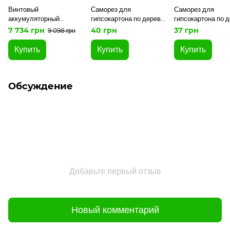
Винтовый
Саморез для
Саморез для
аккумуляторный
гипсокартона по дереву
гипсокартона по 
безщеточный ударный,
4,8x127 уп 10 шт snapt
3,5x16 уп 100 шт 
7 734 грн
40 грн
37 грн
9 098 грн
SKIL 3225 CA Compact
+ энергокомплект 3110
Купить
Купить
Купить
АА 11072000202
(аккумулятор 2,5 Ah,
зарядное устройство)
промо-комплект
Обсуждение
Добавьте первый отзыв
Новый комментарий