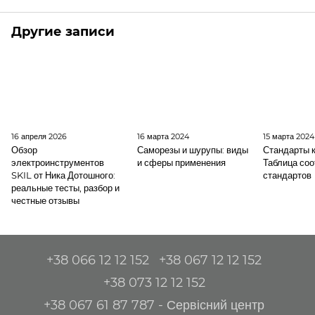
Другие записи
16 апреля 2026
16 марта 2024
15 марта 2024
Обзор
Саморезы и шурупы: виды
Стандарты 
электроинструментов
и сферы применения
Таблица соо
SKIL от Ника Дотошного:
стандартов
реальные тесты, разбор и
честные отзывы
+38 066 12 12 152
+38 067 12 12 152
+38 073 12 12 152
+38 067 61 87 787 - Сервісний центр