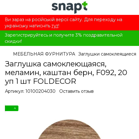
Ви зараз на російській версії сайту. Для переходу на
українську натисніть
тут
!
Зарегистрируйтесь и получите 3% поздравительной
скидки!
МЕБЕЛЬНАЯ ФУРНИТУРА
Заглушки самоклеящиеся
Заглушка самоклеющаяся,
меламин, каштан берн, F092, 20
уп 1 шт FOLDECOR
Артикул:
10100204030
Оставить отзыв
4