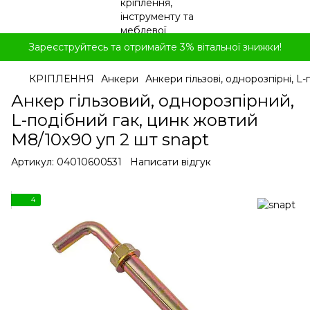
Зареєструйтесь та отримайте 3% вітальної знижки!
КРІПЛЕННЯ
Анкери
Анкери гільзові, однорозпірні, L-
Анкер гільзовий, однорозпірний,
L-подібний гак, цинк жовтий
М8/10x90 уп 2 шт snapt
Артикул:
04010600531
Написати відгук
4