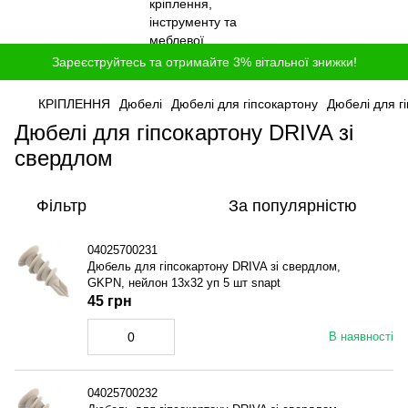
Зареєструйтесь та отримайте 3% вітальної знижки!
КРІПЛЕННЯ
Дюбелі
Дюбелі для гiпсокартону
Дюбелі для г
Дюбелі для гiпсокартону DRIVA зі
свердлом
Фільтр
За популярністю
04025700231
Дюбель для гiпсокартону DRIVA зі свердлом,
GKPN, нейлон 13x32 уп 5 шт snapt
45 грн
В наявності
04025700232