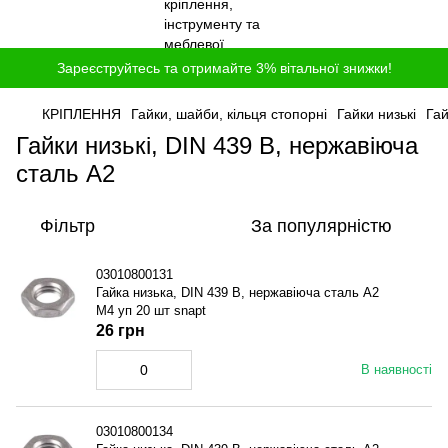
Зареєструйтесь та отримайте 3% вітальної знижки!
КРІПЛЕННЯ
Гайки, шайби, кільця стопорні
Гайки низькі
Гай
Гайки низькі, DIN 439 B, нержавіюча
сталь A2
Фільтр
За популярністю
03010800131
Гайка низька, DIN 439 B, нержавіюча сталь A2
M4 уп 20 шт snapt
26 грн
В наявності
03010800134