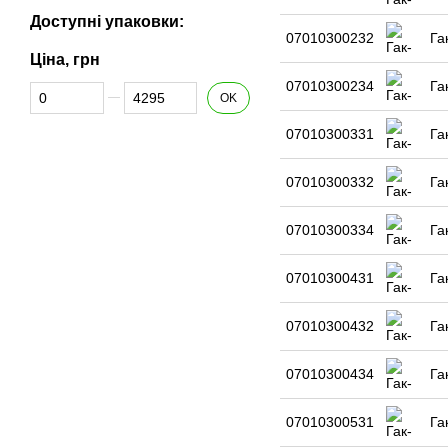
Доступні упаковки:
07010300232
Га
Ціна, грн
07010300234
Га
Від Ціна, грн
До Ціна, грн
OK
07010300331
Га
07010300332
Га
07010300334
Га
07010300431
Га
07010300432
Га
07010300434
Га
07010300531
Га