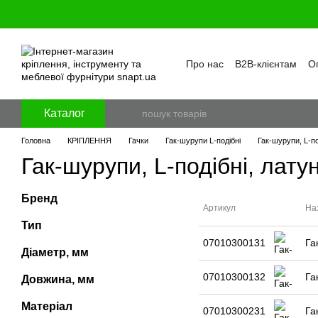
Перейти к основному контенту
Про нас
B2B-клієнтам
Оп
Бренди
Програма лояль
Політика конфіденційност
Каталог
Головна
КРІПЛЕННЯ
Гачки
Гак-шурупи L-подібні
Гак-шурупи, L-по
Гак-шурупи, L-подібні, лату
Бренд
Артикул
На
Тип
07010300131
Га
Діаметр, мм
07010300132
Га
Довжина, мм
Матеріал
07010300231
Га