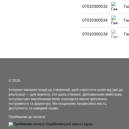
07010300532
Га
07010300534
Га
07010300134
Га
© 2026
Інтернет-магазин snapt.ua створений, щоб спростити шлях від ідеї до
реалізації — для кожного, хто щось створює. Допомагаємо майстрам,
ентузіастам і виробникам легко знаходити якісне кріплення,
інструменти та фурнітуру. Ми поєднуємо професійну якість,
доступність та швидкий сервіс.
Приймаємо до оплати