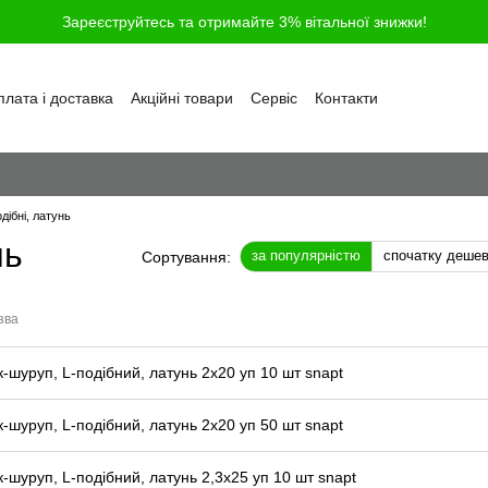
Зареєструйтесь та отримайте 3% вітальної знижки!
лата і доставка
Акційні товари
Сервіс
Контакти
ності
Обмін та повернення
Угода користувача
і
Відгуки про магазин
Блог
Питання та відповіді
дібні, латунь
нь
за популярністю
спочатку деше
Сортування:
зва
к-шуруп, L-подібний, латунь 2x20 уп 10 шт snapt
к-шуруп, L-подібний, латунь 2x20 уп 50 шт snapt
к-шуруп, L-подібний, латунь 2,3x25 уп 10 шт snapt