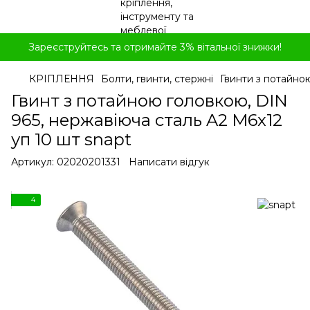
Зареєструйтесь та отримайте 3% вітальної знижки!
КРІПЛЕННЯ
Болти, гвинти, стержні
Гвинти з потайно
Гвинт з потайною головкою, DIN
965, нержавіюча сталь A2 M6x12
уп 10 шт snapt
Артикул:
02020201331
Написати відгук
4