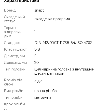
Характеристики
Бренд
snapt
Складський
складська програма
статус
Термін
відправки,
1
днів
Стандарт
DIN 912/ГОСТ 11738-84/ISO 4762
Клас міцності
8.8
Діаметр, мм
6
Довжина, мм
20
Тип головки
циліндрична головка з внутрішнім
шестигранником
Розмір під
SW5
ключ
Вид різьби
повна різьба
Тип різьби
метрична
Крок різьби
1