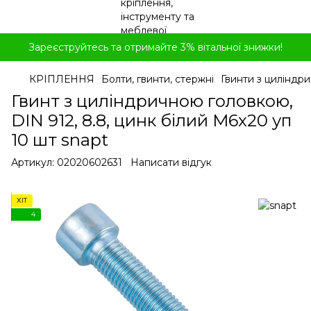
Зареєструйтесь та отримайте 3% вітальної знижки!
КРІПЛЕННЯ
Болти, гвинти, стержні
Гвинти з циліндр
Гвинт з циліндричною головкою,
DIN 912, 8.8, цинк білий M6x20 уп
10 шт snapt
Артикул:
02020602631
Написати відгук
ХІТ
4