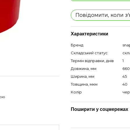
Повідомити, коли з
Характеристики
Бренд
sna
Складський статус
скл
Термін відправки, днів
1
Довжина, мм
660
Ширина, мм
45
Товщина, мкм
40
Колір
чер
гою
Поширити у соцмережах