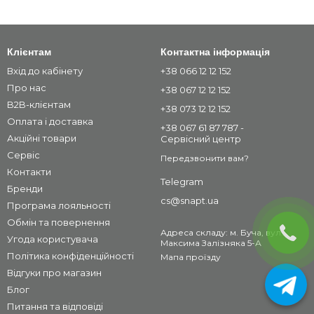
Клієнтам
Контактна інформація
Вхід до кабінету
+38 066 12 12 152
Про нас
+38 067 12 12 152
B2B-клієнтам
+38 073 12 12 152
Оплата і доставка
+38 067 61 87 787 -
Акційні товари
Сервісний центр
Сервіс
Передзвонити вам?
Контакти
Telegram
Бренди
cs@snapt.ua
Програма лояльності
Обмін та повернення
Адреса складу: м. Буча, вул.
Угода користувача
Максима Залізняка 5-А
Політика конфіденційності
Мапа проїзду
Відгуки про магазин
Блог
Питання та відповіді