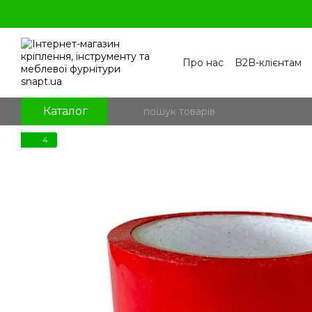
Перейти к основному контенту
Про нас
B2B-клієнтам
Контакти
Бренди
П
Угода користувача
По
Блог
Питання та відпо
Каталог
4