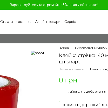
Зареєструйтесь та отримайте 3% вітальної знижки!
Оплата і доставка
Акційні товари
Сервіс
рограма лояльності
Обмін та повернення
літика конфіденційності
Відгуки про магазин
віді
Головна
ПАКУВАЛЬНІ МАТЕРІА
Клейка стрічка, 40 м
шт snapt
Немає в наявності
Написати ві
0 грн
%
Увійти
для відображення 
• термін відправки 1 дн.