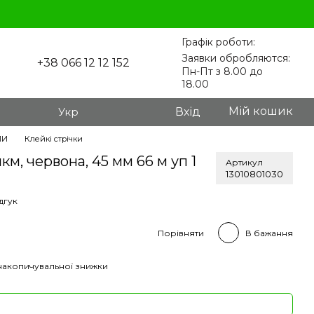
Графік роботи:
Заявки обробляются:
+38 066 12 12 152
Пн-Пт з 8.00 до
18.00
Мій кошик
Укр
Вхід
ЛИ
Клейкі стрічки
км, червона, 45 мм 66 м уп 1
Артикул
13010801030
дгук
Порівняти
В бажання
накопичувальної знижки