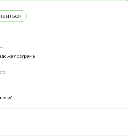
'явиться
pt
адська програма
00
воний