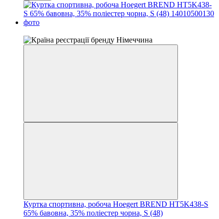
4
Куртка спортивна, робоча Hoegert BREND HT5K438-S
65% бавовна, 35% поліестер чорна, S (48)