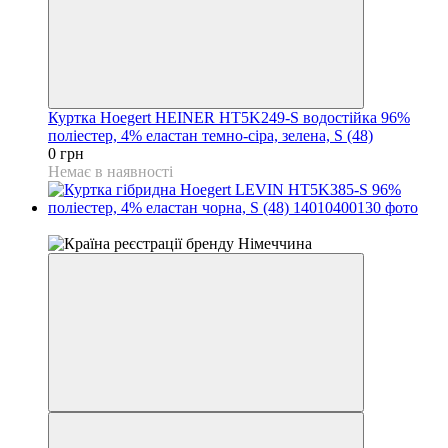
Куртка Hoegert HEINER HT5K249-S водостійка 96%
поліестер, 4% еластан темно-сіра, зелена, S (48)
0 грн
Немає в наявності
4