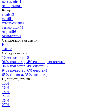
весна, літо
1
осінь, зима
7
Колір
графіт
3
синій
1
темно-синiй
4
темно-сірий
1
чорний
6
оливковий
1
Світловідбивні смуги
Ні
6
Так
10
Склад тканини
100% поліестер
8
96% поліестер, 4% еластан, трикотаж
1
96% поліестер, 4% еластан
5
94% поліестер, 6% еластан
1
65% бавовна, 35% поліестер
1
Щільність, г/м.кв
150
1
160
1
180
1
240
4
260
1
270
1