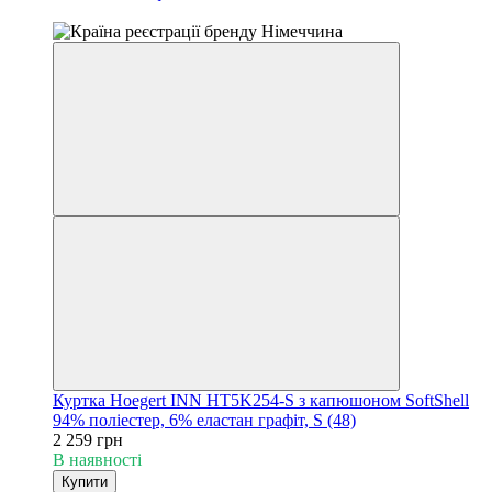
4
Куртка Hoegert INN HT5K254-S з капюшоном SoftShell
94% поліестер, 6% еластан графіт, S (48)
2 259 грн
В наявності
Купити