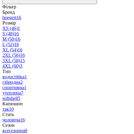
Фільтр
Бренд
hoegert
16
Розмір
XS (46)
1
S (48)
16
M (50)
16
L (52)
16
XL (54)
16
2XL (56)
16
3XL (58)
15
4XL (60)
3
Тип
водостійка
1
гібридна
2
спортивна
1
утеплена
7
softshell
5
Капюшон
так
10
Стать
чоловіча
16
Сезон
всесезонна
8