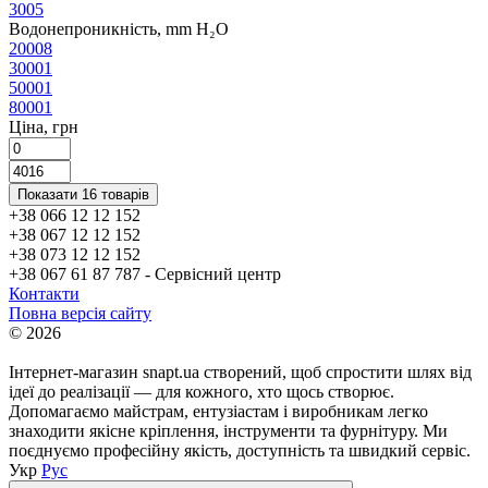
300
5
Водонепроникність, mm H₂O
2000
8
3000
1
5000
1
8000
1
Ціна, грн
Показати 16 товарів
+38 066 12 12 152
+38 067 12 12 152
+38 073 12 12 152
+38 067 61 87 787 - Сервісний центр
Контакти
Повна версія сайту
© 2026
Інтернет-магазин snapt.ua створений, щоб спростити шлях від
ідеї до реалізації — для кожного, хто щось створює.
Допомагаємо майстрам, ентузіастам і виробникам легко
знаходити якісне кріплення, інструменти та фурнітуру. Ми
поєднуємо професійну якість, доступність та швидкий сервіс.
Укр
Рус