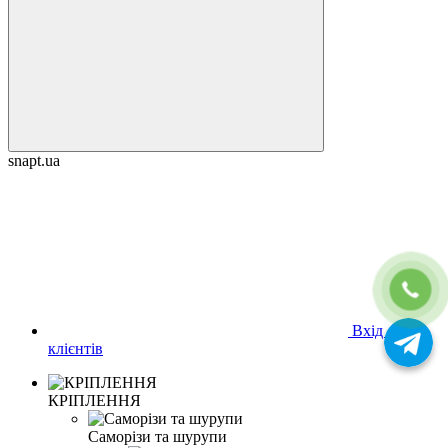
snapt.ua
Вхід для
клієнтів
КРІПЛЕННЯ
Саморізи та шурупи