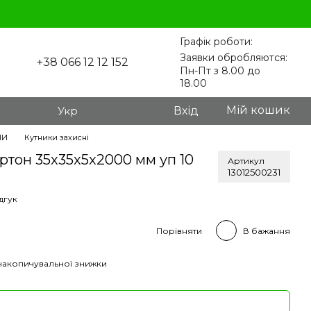
Графік роботи:
Заявки обробляются:
+38 066 12 12 152
Пн-Пт з 8.00 до
18.00
Мій кошик
Укр
Вхід
ЛИ
Кутники захисні
ртон 35x35x5x2000 мм уп 10
Артикул
13012500231
дгук
Порівняти
В бажання
накопичувальної знижки