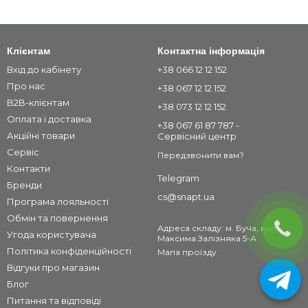
Клієнтам
Контактна інформація
Вхід до кабінету
+38 066 12 12 152
Про нас
+38 067 12 12 152
B2B-клієнтам
+38 073 12 12 152
Оплата і доставка
+38 067 61 87 787 -
Акційні товари
Сервісний центр
Сервіс
Передзвонити вам?
Контакти
Telegram
Бренди
cs@snapt.ua
Програма лояльності
Обмін та повернення
Адреса складу: м. Буча, вул.
Угода користувача
Максима Залізняка 5-А
Політика конфіденційності
Мапа проїзду
Відгуки про магазин
Блог
Питання та відповіді