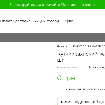
Зареєструйтесь та отримайте 3% вітальної знижки!
Оплата і доставка
Акційні товари
Сервіс
рограма лояльності
Обмін та повернення
літика конфіденційності
Відгуки про магазин
віді
Головна
ПАКУВАЛЬНІ МАТЕРІА
Кутник захисний, ка
шт
Немає в наявності
Написати ві
0 грн
%
Увійти
для відображення 
• термін відправки 1 дн.