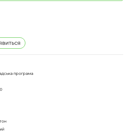
'явиться
адська програма
0
тон
ий