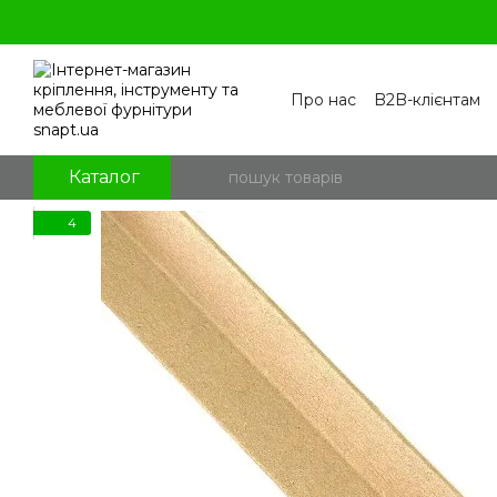
Перейти к основному контенту
Про нас
B2B-клієнтам
Контакти
Бренди
П
Угода користувача
По
Блог
Питання та відпо
Каталог
4