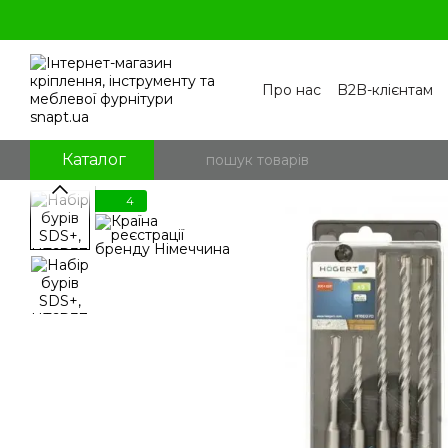
Перейти к основному контенту
Про нас
B2B-клієнтам
Контакти
Бренди
П
Угода користувача
По
Блог
Питання та відпо
Каталог
4