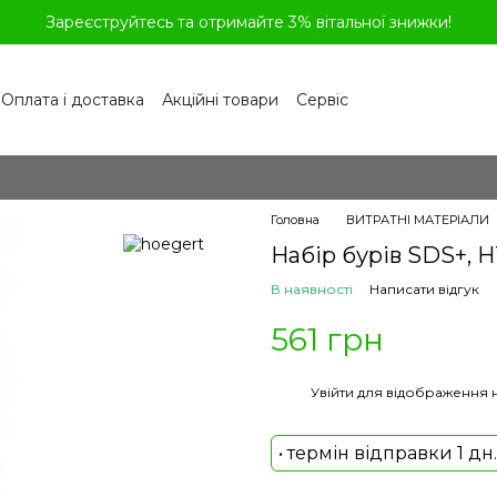
Зареєструйтесь та отримайте 3% вітальної знижки!
Оплата і доставка
Акційні товари
Сервіс
рограма лояльності
Обмін та повернення
літика конфіденційності
Відгуки про магазин
віді
Головна
ВИТРАТНІ МАТЕРІАЛИ
Набір бурів SDS+, 
В наявності
Написати відгук
561 грн
%
Увійти
для відображення 
• термін відправки 1 дн.