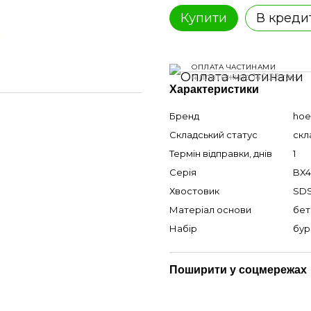
Купити
В креди
ОПЛАТА ЧАСТИНАМИ
4 платежі по 140.25 грн
Характеристики
Бренд
hoe
Складський статус
скл
Термін відправки, днів
1
Серія
BX4
Хвостовик
SD
Матеріал основи
бет
Набір
бур
Поширити у соцмережах