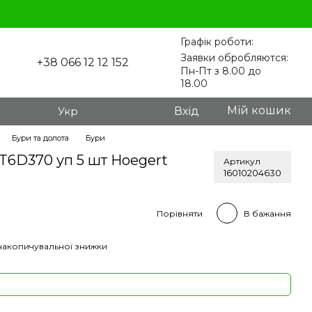
Графік роботи:
Заявки обробляются:
+38 066 12 12 152
Пн-Пт з 8.00 до
18.00
Мій кошик
Укр
Вхід
Бури та долота
Бури
HT6D370 уп 5 шт Hoegert
Артикул
16010204630
Порівняти
В бажання
накопичувальної знижки