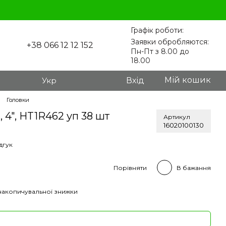
Графік роботи:
Заявки обробляются:
+38 066 12 12 152
Пн-Пт з 8.00 до
18.00
Мій кошик
Укр
Вхід
Головки
, 4", HT1R462 уп 38 шт
Артикул
16020100130
дгук
Порівняти
В бажання
накопичувальної знижки