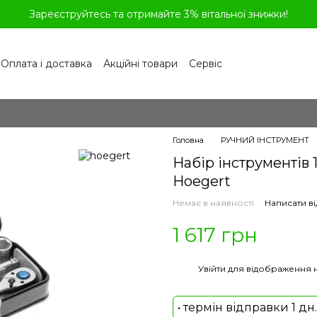
Зареєструйтесь та отримайте 3% вітальної знижки!
Оплата і доставка
Акційні товари
Сервіс
рограма лояльності
Обмін та повернення
літика конфіденційності
Відгуки про магазин
віді
Головна
РУЧНИЙ ІНСТРУМЕНТ
Набір інструментів 1
Hoegert
Немає в наявності
Написати ві
1 617 грн
%
Увійти
для відображення 
• термін відправки 1 дн.