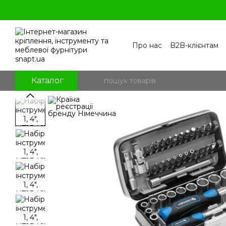
Перейти к основному контенту
Про нас
B2B-клієнтам
Контакти
Бренди
П
Угода користувача
По
Блог
Питання та відпо
Каталог