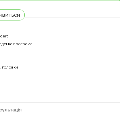
'явиться
gert
адська програма
и, головки
сультація