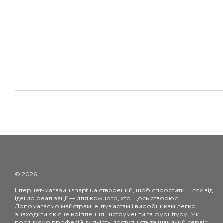
© 2026
Інтернет-магазин snapt.ua створений, щоб спростити шлях від
ідеї до реалізації — для кожного, хто щось створює.
Допомагаємо майстрам, ентузіастам і виробникам легко
знаходити якісне кріплення, інструменти та фурнітуру. Ми
поєднуємо професійну якість, доступність та швидкий сервіс.