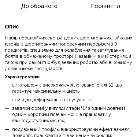
До обраного
Порівняти
Опис
Набір прецизійних екстра довгих шестигранних гайкових
ключів із шестигранним поперечним перерізом з 9
предметів, спеціально для ослаблення та затягування
болтів в обмеженому просторі. Незамінні в майстернях, а
також при ремонтно-будівельних роботах або в кожному
домашньому господарстві.
Характеристики
виготовлені з високоякісної легованої сталі S2, що
гарантує максимальну міцність;
стійкі до деформації та скручування;
завдяки формі у вигляді літери "L" з одним довгим і
одним коротким плечем можна працювати у
важкодоступних місцях;
подовжений профіль, використовуючи ефект важеля,
дозволяє працювати з підвищеним зусиллям;