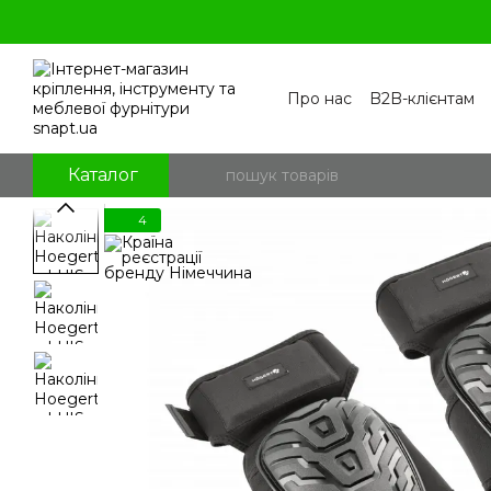
Перейти к основному контенту
Про нас
B2B-клієнтам
Контакти
Бренди
П
Угода користувача
По
Блог
Питання та відпо
Каталог
4