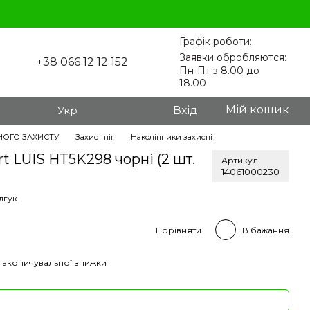
Графік роботи:
Заявки обробляются:
+38 066 12 12 152
Пн-Пт з 8.00 до
18.00
Мій кошик
Укр
Вхід
НОГО ЗАХИСТУ
Захист ніг
Наколінники захисні
t LUIS HT5K298 чорні (2 шт.
Артикул
14061000230
дгук
Порівняти
В бажання
накопичувальної знижки