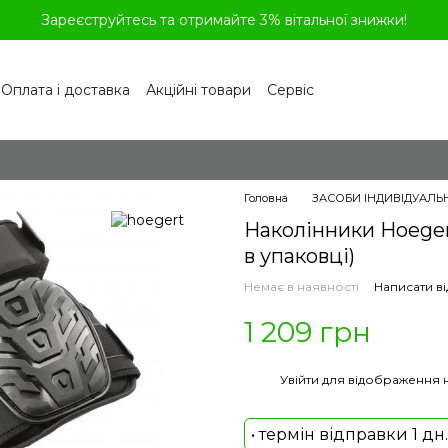
Зареєструйтесь та отримайте 3% вітальної знижки!
Оплата і доставка
Акційні товари
Сервіс
рограма лояльності
Обмін та повернення
літика конфіденційності
Відгуки про магазин
віді
Головна
ЗАСОБИ ІНДИВІДУАЛЬ
Наколінники Hoeger
в упаковці)
Немає в наявності
Написати ві
1 209 грн
%
Увійти
для відображення 
• термін відправки 1 дн.