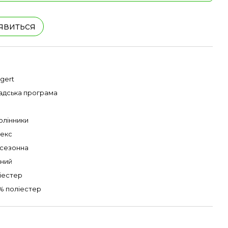
'явиться
gert
адська програма
олінники
секс
сезонна
ний
іестер
% поліестер