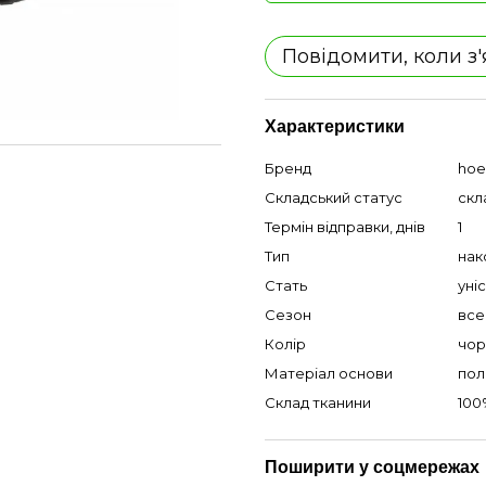
Повідомити, коли з
Характеристики
Бренд
hoe
Складський статус
скл
Термін відправки, днів
1
Тип
нак
Стать
уні
Сезон
все
Колір
чор
Матеріал основи
пол
Склад тканини
100
Поширити у соцмережах