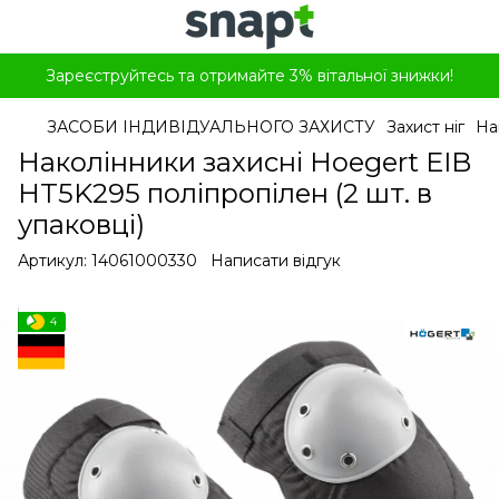
Зареєструйтесь та отримайте 3% вітальної знижки!
ЗАСОБИ ІНДИВІДУАЛЬНОГО ЗАХИСТУ
Захист ніг
На
Наколінники захисні Hoegert EIB
HT5K295 поліпропілен (2 шт. в
упаковці)
Артикул:
14061000330
Написати відгук
4