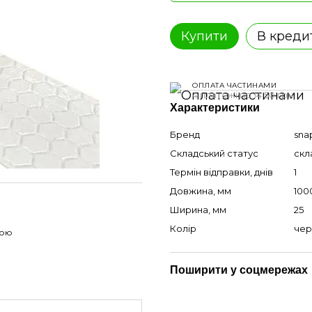
Купити
В креди
ОПЛАТА ЧАСТИНАМИ
4 платежі по 14.50 грн
Характеристики
Бренд
sna
Складський статус
скл
Термін відправки, днів
1
Довжина, мм
100
Ширина, мм
25
Колір
чер
гою
Поширити у соцмережах