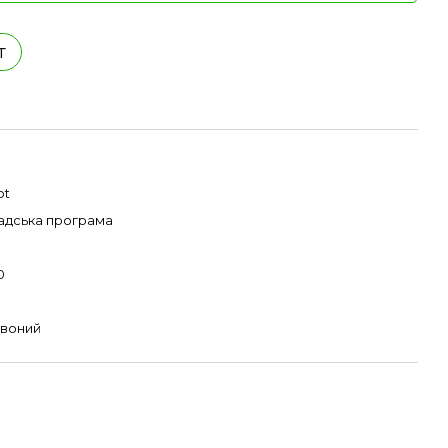
т
pt
адська програма
0
воний