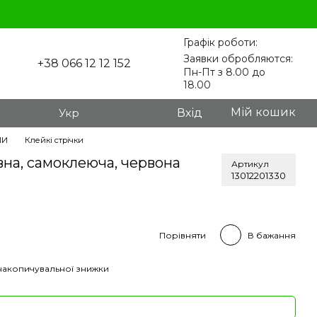
Графік роботи:
Заявки обробляются:
+38 066 12 12 152
Пн-Пт з 8.00 до
18.00
Мій кошик
Укр
Вхід
ЛИ
Клейкі стрічки
вна, самоклеюча, червона
Артикул
13012201330
Порівняти
В бажання
накопичувальної знижки