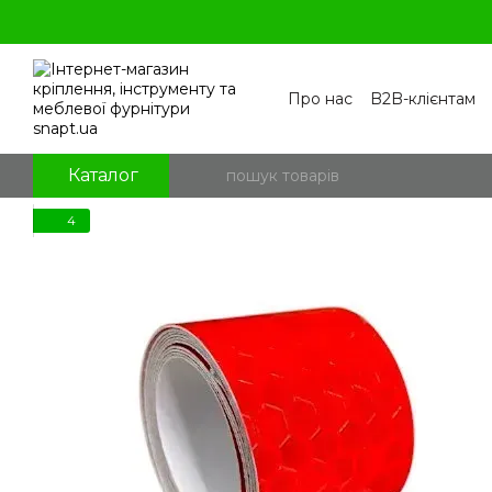
Перейти к основному контенту
Про нас
B2B-клієнтам
Контакти
Бренди
П
Угода користувача
По
Блог
Питання та відпо
Каталог
4