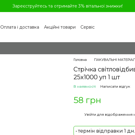
Зареєструйтесь та отримайте 3% вітальної знижки!
Оплата і доставка
Акційні товари
Сервіс
рограма лояльності
Обмін та повернення
літика конфіденційності
Відгуки про магазин
віді
Головна
ПАКУВАЛЬНІ МАТЕРІА
Стрічка світловідби
25x1000 уп 1 шт
В наявності
Написати відгук
58 грн
%
Увійти
для відображення 
• термін відправки 1 дн.