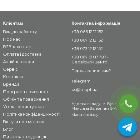
Клієнтам
Контактна інформація
Вхід до кабінету
+38 066 12 12 152
Про нас
+38 067 12 12 152
B2B-клієнтам
+38 073 12 12 152
Оплата і доставка
+38 067 61 87 787 -
Акційні товари
Сервісний центр
Сервіс
Передзвонити вам?
Контакти
Telegram
Бренди
cs@snapt.ua
Програма лояльності
Обмін та повернення
Адреса складу: м. Буча, вул.
Угода користувача
Максима Залізняка 5-А
Політика конфіденційності
Мапа проїзду
Відгуки про магазин
Блог
Питання та відповіді