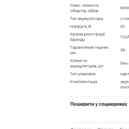
Макс. кількість
600
обертів, об/хв
Тип акумулятора
Li-Io
Напруга, В
20
Країна реєстрації
СШ
бренду
Гарантійний термін,
36
міс
Кількість
без
акумуляторів, шт
Тип упаковки
кар
Комплектація
акум
посі
Поширити у соцмережах