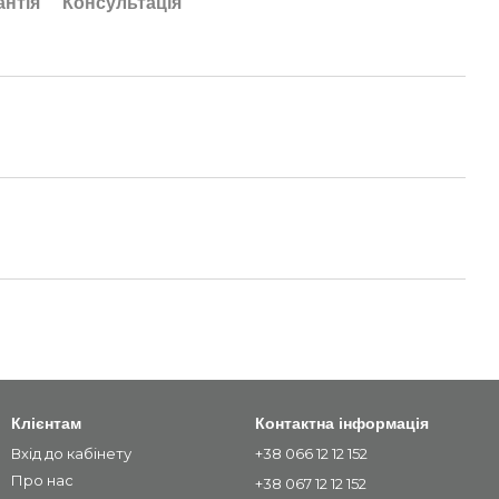
антія
Консультація
Клієнтам
Контактна інформація
Вхід до кабінету
+38 066 12 12 152
Про нас
+38 067 12 12 152