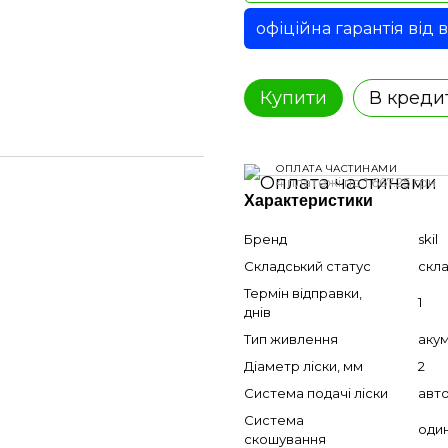
офіційна гарантія від
Купити
В креди
ОПЛАТА ЧАСТИНАМИ
4 платежі по 1 667.25 грн
Характеристики
Бренд
skil
Складський статус
скл
Термін відправки,
1
днів
Тип живлення
аку
Діаметр ліски, мм
2
Система подачі ліски
авт
Система
один
скошування