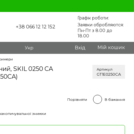
Графік роботи:
Заявки обробляются:
+38 066 12 12 152
Пн-Пт з 8.00 до
18.00
Мій кошик
Укр
Вхід
римери
ий, SKIL 0250 CA
Артикул
GT1E0250CA
250CA)
Порівняти
В бажання
накопичувальної знижки