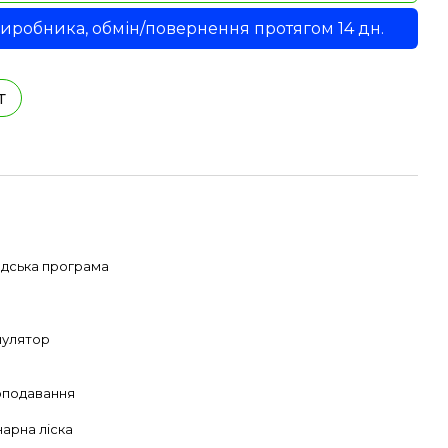
 виробника, обмін/повернення протягом 14 дн.
т
адська програма
мулятор
оподавання
арна ліска