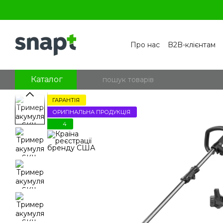
Перейти к основному контенту
Про нас
B2B-клієнтам
Контакти
Бренди
П
Угода користувача
По
Блог
Питання та відпо
Каталог
ГАРАНТІЯ
ОРИГІНАЛЬНА ПРОДУКЦІЯ
4