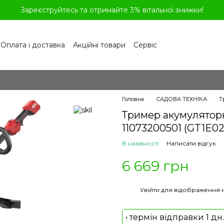
Зареєструйтесь та отримайте 3% вітальної знижки!
Оплата і доставка
Акційні товари
Сервіс
рограма лояльності
Обмін та повернення
літика конфіденційності
Відгуки про магазин
віді
Головна
САДОВА ТЕХНІКА
Т
Тример акумуляторн
11073200501 (GT1E0
В наявності
Написати відгук
6 669 грн
%
Увійти
для відображення 
• термін відправки 1 дн.