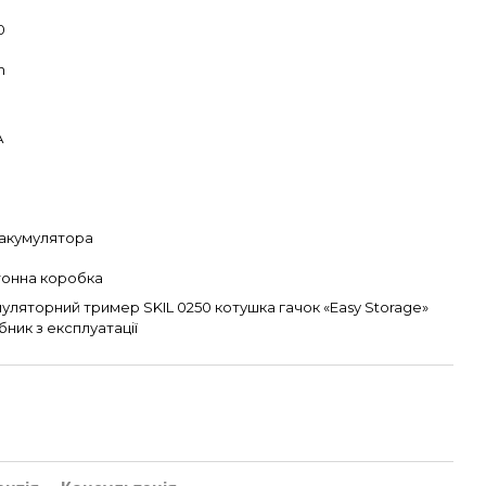
0
n
А
 акумулятора
тонна коробка
уляторний тример SKIL 0250 котушка гачок «Easy Storage»
бник з експлуатації