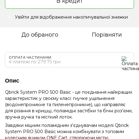
В кредит
Увійти
для відображення накопичувальної знижки
%
До обраного
Порівняти
ОПЛАТА ЧАСТИНАМИ
4 платежі по 279.75 грн
Опис
Qbrick System PRO 500 Basic - це поєднання найкращих
характеристик у своєму класі: гнучке ущільнення
(водонепроникне та пиленепроникне), що направляє
для різання в кришці, поліамідні застібки та бічні роз'єми,
зручна ручка та місткий лоток.
Завдяки міцним поліамідним з'єднувачам моделі Qbrick
System PRO 500 Basic можна комбінувати з топовим
колесним ящиком ONE Cart, створюючи місткі,