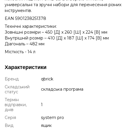
универсальні та зручні набори для перенесення різних
інструментів.
EAN 5901238251378
Технічні характеристики:
Зовнішні розміри – 450 [Д] x 260 [Ш] x 224 [В] мм
Внутрішній розмір – 410 [Д] x 187 [Ш] x 174 [В] мм
Діагональ – 482 мм
Місткість - 14 л
Характеристики
Бренд
qbrick
Складський
складська програма
статус
Термін
відправки,
1
днів
Серія
system pro
Вид
ящик