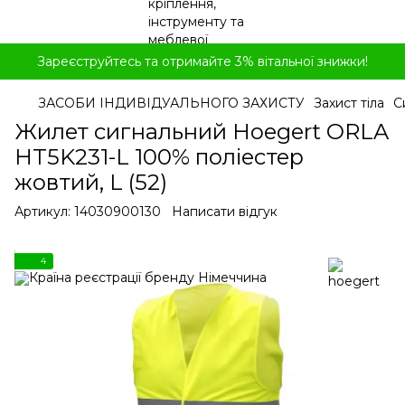
Зареєструйтесь та отримайте 3% вітальної знижки!
ЗАСОБИ ІНДИВІДУАЛЬНОГО ЗАХИСТУ
Захист тіла
С
Жилет сигнальний Hoegert ORLA
HT5K231-L 100% поліестер
жовтий, L (52)
Артикул:
14030900130
Написати відгук
4