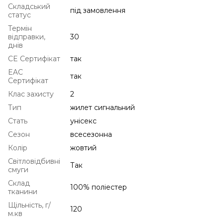
Складський
під замовлення
статус
Термін
відправки,
30
днів
CE Сертифікат
так
EAC
так
Сертифікат
Клас захисту
2
Тип
жилет сигнальний
Стать
унісекс
Сезон
всесезонна
Колір
жовтий
Світловідбивні
Так
смуги
Склад
100% поліестер
тканини
Щільність, г/
120
м.кв