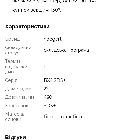
високий ступінь твердості 89-90 HRC;
кут при вершині 130°.
Характеристики
Бренд
hoegert
Складський
складська програма
статус
Термін
відправки,
1
днів
Серія
BX4 SDS+
Діаметр, мм
22
Довжина, мм
460
Хвостовик
SDS+
Матеріал
бетон, залізобетон
основи
Відгуки