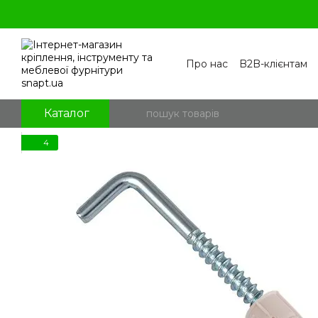
Перейти к основному контенту
Про нас
B2B-клієнтам
Контакти
Бренди
П
Угода користувача
По
Блог
Питання та відпо
Каталог
4