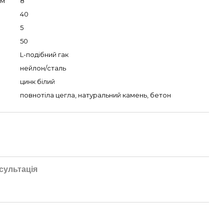
мм
8
40
5
50
L-подібний гак
нейлон/сталь
цинк білий
повнотіла цегла, натуральний камень, бетон
сультація