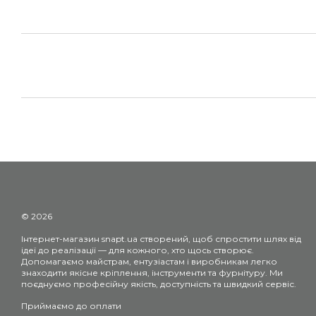
© 2026
Інтернет-магазин snapt.ua створений, щоб спростити шлях від
ідеї до реалізації — для кожного, хто щось створює.
Допомагаємо майстрам, ентузіастам і виробникам легко
знаходити якісне кріплення, інструменти та фурнітуру. Ми
поєднуємо професійну якість, доступність та швидкий сервіс.
Приймаємо до оплати