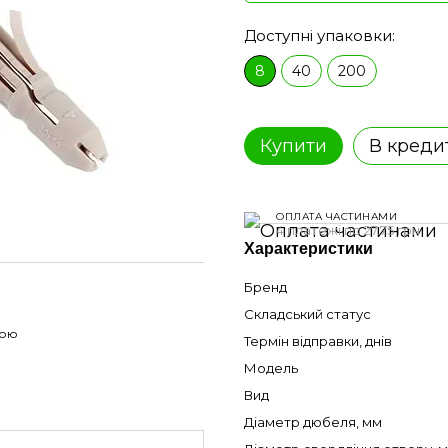
Доступні упаковки:
8
40
200
Купити
В креди
ОПЛАТА ЧАСТИНАМИ
4 платежі по 27.75 грн
Характеристики
Бренд
Складський статус
гою
Термін відправки, днів
Модель
Вид
Діаметр дюбеля, мм