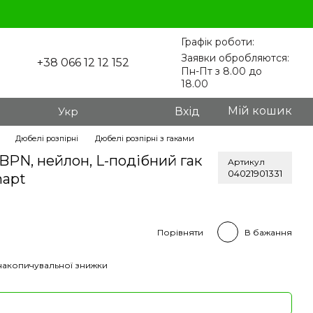
Графік роботи:
Заявки обробляются:
+38 066 12 12 152
Пн-Пт з 8.00 до
18.00
Мій кошик
Укр
Вхід
Дюбелі розпірні
Дюбелі розпірні з гаками
BPN, нейлон, L-подібний гак
Артикул
04021901331
napt
Порівняти
В бажання
накопичувальної знижки