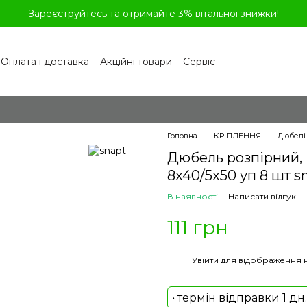
Зареєструйтесь та отримайте 3% вітальної знижки!
Оплата і доставка
Акційні товари
Сервіс
рограма лояльності
Обмін та повернення
літика конфіденційності
Відгуки про магазин
віді
Головна
КРІПЛЕННЯ
Дюбелі
Дюбель розпірний, 
8x40/5x50 уп 8 шт s
В наявності
Написати відгук
111 грн
%
Увійти
для відображення 
• термін відправки 1 дн.