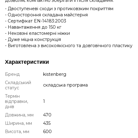
дозволяє компактно зберігати її після складання.
- Двоступеневі сходи з протиковзким покриттям
- Одностороння складана майстерня
- Сертифікат EN-14183:2003
- Навантаження до 150 кг
- Нековзні еластомерні ніжки
- Дуже міцна конструкція
- Виготовлена з високоякісного та довговічного пластику
Характеристики
Бренд
kistenberg
Складський
складська програма
статус
Термін
відправки,
1
днів
Довжина, мм
470
Ширина, мм
435
Висота, мм
600